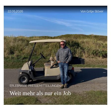
Veröffentlicht am:
22.05.2026
Von
Gritje Stöver
ERLEBNISSE
PRESSEMITTEILUNGEN
Weit mehr als nur ein Job