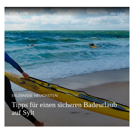
Veröffentlicht am:
23.05.2026
Von
lotta
ERLEBNISSE
NEUIGKEITEN
Tipps für einen sicheren Badeurlaub
auf Sylt