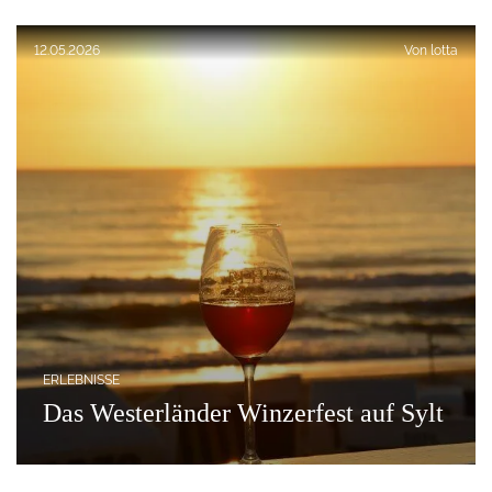
Veröffentlicht am:
12.05.2026
Von
lotta
ERLEBNISSE
Das Westerländer Winzerfest auf Sylt
Winzerfest auf Sylt beim Sonnenuntergang