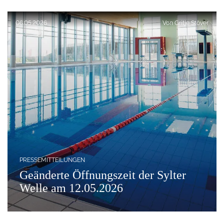
Veröffentlicht am:
06.05.2026
Von
Gritje Stöver
PRESSEMITTEILUNGEN
Geänderte Öffnungszeit der Sylter
Welle am 12.05.2026