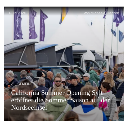
Veröffentlicht am:
12.05.2026
Von
Michaela Franzen
ALLGEMEIN
California Summer Opening Sylt
eröffnet die Sommer Saison auf der
Nordseeinsel