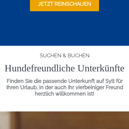
JETZT REINSCHAUEN
Hund am Strand
SUCHEN & BUCHEN
Einleitung
STRÄNDE - BEWACHTER STRAND - HUNDESTRAND -
PARKPLATZ - RETTUNGSSCHWIMMER -
Hundefreundliche Unterkünfte
STRANDKORBVERMIETUNG - WCS
Tadjem-Deel Hundestrand (5.53.1)
Finden Sie die passende Unterkunft auf Sylt für
Abschnitt 5.52.2 / Hundestrand / Nicht Barrierefrei / WCs /
Ihren Urlaub, in der auch Ihr vierbeiniger Freund
Rettungsschwimmer (01.06. – 15.09.) /
Strandkorbvermietung / Kostenfreier Parkplatz Tadjem Deel
herzlich willkommen ist!
AUF DER KARTE ANZEIGEN