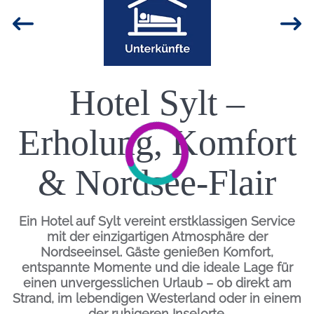
Bild
Einleitung
Hotel Sylt –
Erholung, Komfort
& Nordsee-Flair
Ein
Hotel auf Sylt
vereint erstklassigen Service
mit der einzigartigen Atmosphäre der
Nordseeinsel. Gäste genießen Komfort,
entspannte Momente und die ideale Lage für
einen unvergesslichen Urlaub – ob direkt am
Strand, im lebendigen Westerland oder in einem
der ruhigeren Inselorte.