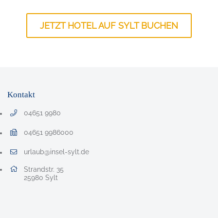
JETZT HOTEL AUF SYLT BUCHEN
Kontakt
04651 9980
Telefonnummer: 0 4 6 5 1 9 9 8 0
04651 9986000
Faxnummer: 0 4 6 5 1 9 9 8 6 0 0 0
urlaub@insel-sylt.de
E-Mail Adresse: urlaub@insel-sylt.de
Adresse:
Strandstr. 35
, 2 5 9 8 0
25980
Sylt