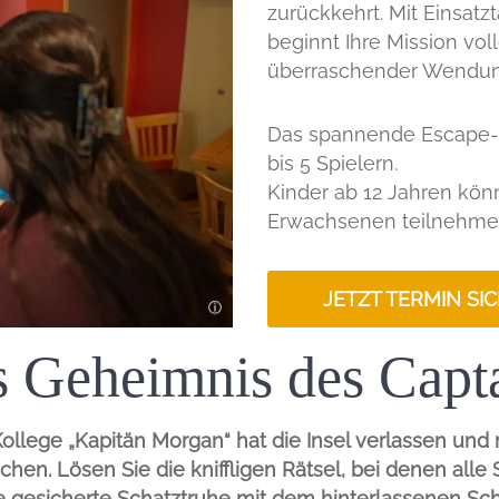
zurückkehrt. Mit Einsatz
beginnt Ihre Mission vo
überraschender Wendu
Das spannende Escape-Ag
bis 5 Spielern.
Kinder ab 12 Jahren kö
Erwachsenen teilnehme
JETZT TERMIN SI
 Geheimnis des Capt
Einleitung
ollege „Kapitän Morgan“ hat die Insel verlassen und
hen. Lösen Sie die kniffligen Rätsel, bei denen alle
e gesicherte Schatztruhe mit dem hinterlassenen Sch