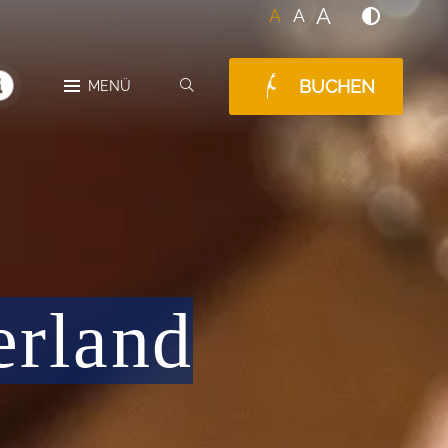
A
A
A
BUCHEN
SUCHEN
MENÜ
MELDUNGEN
erland