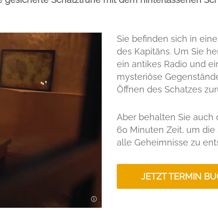
Sie befinden sich in ei
des Kapitäns. Um Sie he
ein antikes Radio und e
mysteriöse Gegenstände
Öffnen des Schatzes zur
Aber behalten Sie auch 
60 Minuten Zeit, um die 
alle Geheimnisse zu ent
JETZT TERMIN BU