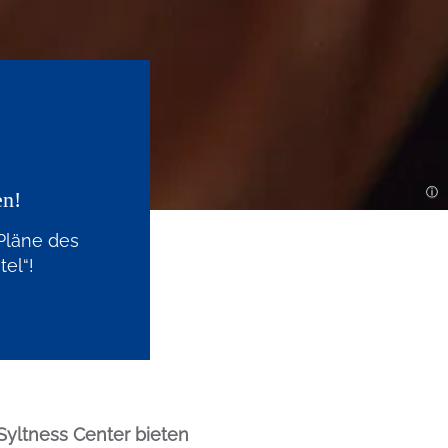
en!
 Pläne des
tel“!
Syltness Center
bieten