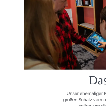
Das
Unser ehemaliger K
großen Schatz vermac
sollen, um di