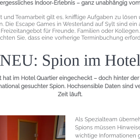
ergessliches Indoor-Erlebnis – ganz unabhängig vom
tät und Teamarbeit gilt es, knifflige Aufgaben zu lös
n. Die Escape Games in Westerland auf Sylt sind ei
Freizeitangebot für Freunde, Familien oder Kollegen.
achten Sie, dass eine vorherige Terminbuchung erforder
NEU: Spion im Hote
Einleitung
st hat im Hotel Quartier eingecheckt – doch hinter d
ernational gesuchter Spion. Hochsensible Daten sind
Zeit läuft.
Als Spezialteam überne
Spions müssen Hinweise
wichtige Informationen 