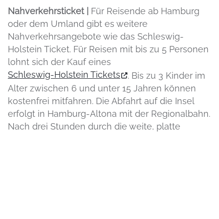
Nahverkehrsticket |
Für Reisende ab Hamburg
oder dem Umland gibt es weitere
Nahverkehrsangebote wie das Schleswig-
Holstein Ticket. Für Reisen mit bis zu 5 Personen
lohnt sich der Kauf eines
Schleswig-Holstein Tickets
. Bis zu 3 Kinder im
Alter zwischen 6 und unter 15 Jahren können
kostenfrei mitfahren. Die Abfahrt auf die Insel
erfolgt in Hamburg-Altona mit der Regionalbahn.
Nach drei Stunden durch die weite, platte
Nach Oben
Landschaft Dithmarschens und Nordfrieslands
erreichen Sie die Insel.
MOBIL UNTERWEGS
Einleitung
Alle Wege meistern