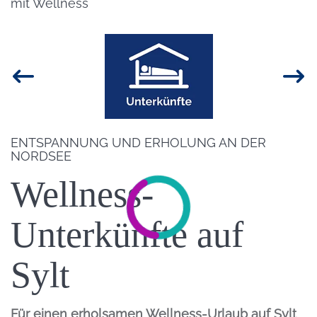
mit Wellness
Bild
Einleitung
ENTSPANNUNG UND ERHOLUNG AN DER
NORDSEE
Wellness-
Unterkünfte auf
Sylt
Für einen erholsamen Wellness-Urlaub auf Sylt