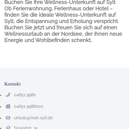
Buchen Sie Ihre Wellness-Unterkunft auf Sylt
Ob Ferienwohnung, Ferienhaus oder Hotel –
finden Sie die ideale Wellness-Unterkunft auf
Sylt, die Entspannung und Erholung verspricht.
Buchen Sie jetzt und freuen Sie sich auf einen
Wellnessurlaub an der Nordsee, der Ihnen neue
Energie und Wohlbefinden schenkt.
Inhalt
Kontakt
04651 9980
Telefonnummer: 0 4 6 5 1 9 9 8 0
04651 9986000
Faxnummer: 0 4 6 5 1 9 9 8 6 0 0 0
urlaub@insel-sylt.de
E-Mail Adresse: urlaub@insel-sylt.de
Adresse:
Strandstr. 35