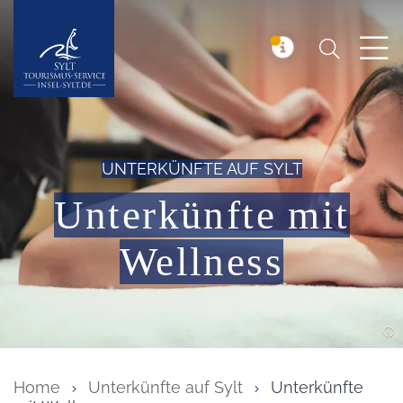
Suchen
Insel Sylt
MELDUNG
UNTERKÜNFTE AUF SYLT
Unterkünfte mit
Wellness
Home
Unterkünfte auf Sylt
Unterkünfte