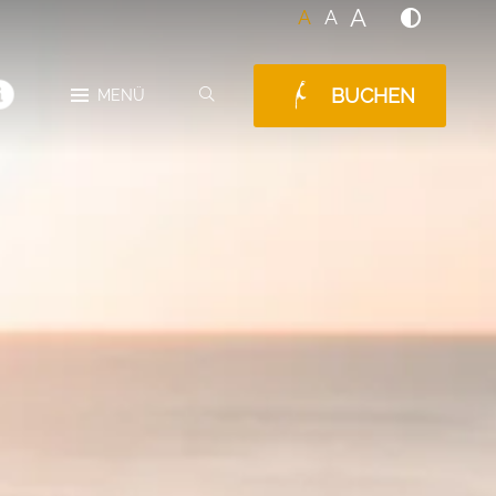
A
A
A
BUCHEN
SUCHEN
MENÜ
MELDUNGEN