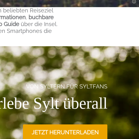
m beliebten Reiseziel
ormationen
,
buchbare
io Guide
über die Insel.
igen Smartphones die
VON SYLTERN FÜR SYLTFANS
lebe Sylt überall
JETZT HERUNTERLADEN