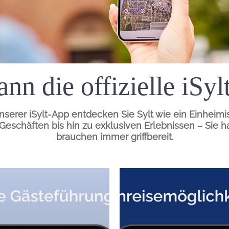
Einleitung
nn die offizielle iSy
serer iSylt-App entdecken Sie Sylt wie ein
Einheimi
Geschäften bis hin zu exklusiven Erlebnissen – Sie h
brauchen immer griffbereit.