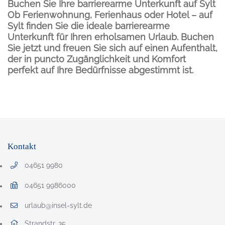
Buchen Sie Ihre barrierearme Unterkunft auf Sylt
Ob Ferienwohnung, Ferienhaus oder Hotel – auf
Sylt finden Sie die ideale barrierearme
Unterkunft für Ihren erholsamen Urlaub. Buchen
Sie jetzt und freuen Sie sich auf einen Aufenthalt,
der in puncto Zugänglichkeit und Komfort
perfekt auf Ihre Bedürfnisse abgestimmt ist.
Inhalt
Kontakt
04651 9980
Telefonnummer: 0 4 6 5 1 9 9 8 0
04651 9986000
Faxnummer: 0 4 6 5 1 9 9 8 6 0 0 0
urlaub@insel-sylt.de
E-Mail Adresse: urlaub@insel-sylt.de
Adresse:
Strandstr. 35