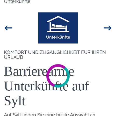
Unterkünfte
Bild
Einleitung
KOMFORT UND ZUGÄNGLICHKEIT FÜR IHREN
URLAUB
Barrierearme
Unterkünfte auf
Sylt
Auf Sylt finden Sie eine breite Auswahl an