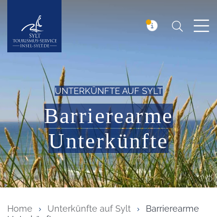
Suchen
Insel Sylt
MELDUNG
UNTERKÜNFTE AUF SYLT
Barrierearme
Unterkünfte
Home
Unterkünfte auf Sylt
Barrierearme