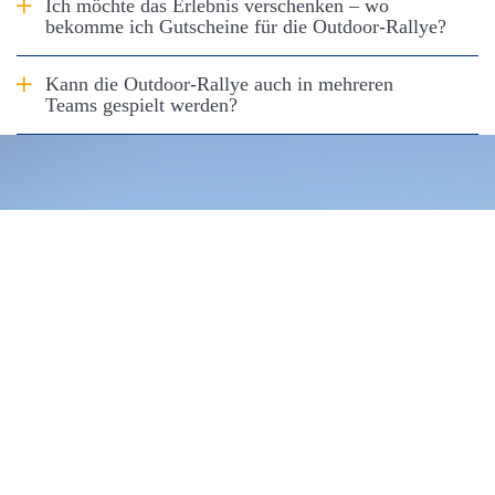
Antwort anzeigen
Ich möchte das Erlebnis verschenken – wo
bekomme ich Gutscheine für die Outdoor-Rallye?
Antwort anzeigen
Kann die Outdoor-Rallye auch in mehreren
Teams gespielt werden?
Nach Oben
Lust auf mehr Wissen über die
Sylter Natur?
Als mit dem spannenden Mitmachheft für Kinder
ab sieben Jahre erhältst du spannende Einblicke
in die einzigartige Inselnatur, wertvolle Tipps für
den schonenden Umgang mit der Insel und
hilfreiches Wissen rund um Sylt.