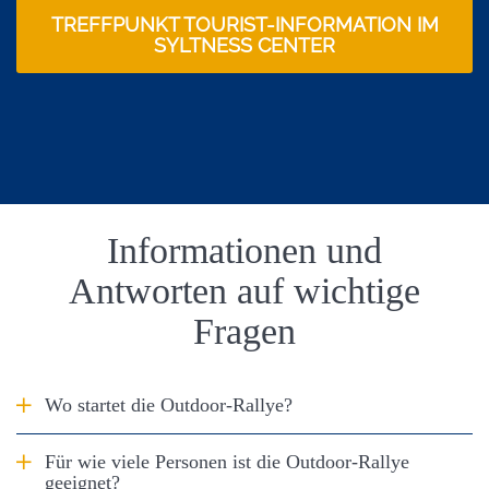
TREFFPUNKT TOURIST-INFORMATION IM
SYLTNESS CENTER
Einleitung
Informationen und
Antworten auf wichtige
Fragen
Antwort anzeigen
Wo startet die Outdoor-Rallye?
Antwort anzeigen
Für wie viele Personen ist die Outdoor-Rallye
geeignet?