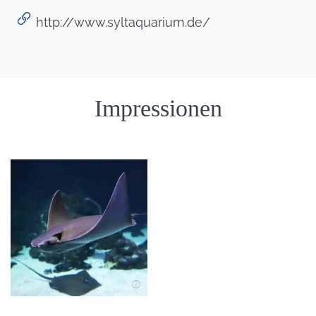
http://www.syltaquarium.de/
Einleitung
Impressionen
Bild in Lightbox öffnen