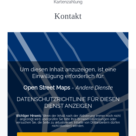
Kartenzahlung
Kontakt
Um diesen Inhalt anzuzeigen, ist eine
Einwilligung erforderlich für:
Open Street Maps
-
Andere Dienste
DATENSCHUTZRICHTLINIE FÜR DIESEN
DIENST ANZEIGEN
Wichtiger Hinweis:
Wenn der Inhalt nach der Aktivierung immer noch nicht
angezeigt wird, überprüfen Sie bitte Ihre Browsereinstellungen oder
versuchen Sie, die Seite zu aktualisieren. Inhalte von Drittanbietern dürfen
nicht blockiert werden.