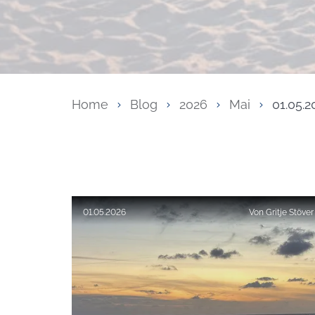
Home
Blog
2026
Mai
01.05.2
Veröffentlicht am:
01.05.2026
Von
Gritje Stöver