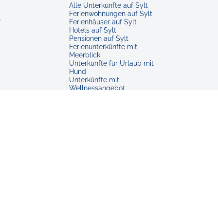
Alle Unterkünfte auf Sylt
Ferienwohnungen auf Sylt
r
Ferienhäuser auf Sylt
Hotels auf Sylt
Pensionen auf Sylt
Ferienunterkünfte mit
Meerblick
Unterkünfte für Urlaub mit
Hund
Unterkünfte mit
Wellnessangebot
Unterkünfte für Familien
Barrierearme Unterkünfte
Unterkünfte in Westerland
Ferienwohnungen in
Westerland
Unterkünfte in Kampen
Unterkünfte in Keitum
Unterkünfte in Hörnum
Unterkünfte in Rantum
Unterkünfte in Morsum
Unterkünfte in Tinnum
Unterkünfte in Archsum
Unterkünfte in Munkmarsch