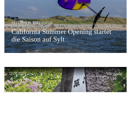
ALLGEMEIN
ERLEBNISSE
California Summer Opening startet
die Saison auf Sylt
Veröffentlicht am:
12.05.2025
Von
azubi
Nach Oben