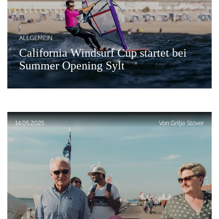
ALLGEMEIN
California Windsurf Cup startet bei
Summer Opening Sylt
Veröffentlicht am:
14.05.2025
Von
Gritje Stöver