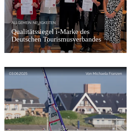
ALLGEMEIN
NEUIGKEITEN
Qualitätssiegel i-Marke des
Deutschen Tourismusverbandes
Veröffentlicht am:
03.06.2025
Von
Michaela Franzen