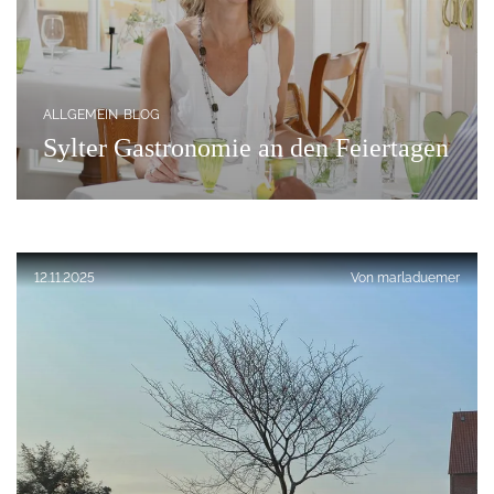
ALLGEMEIN
BLOG
Sylter Gastronomie an den Feiertagen
Foto/copyright: BORIS TRENKEL , fon:0172-3106635 
Veröffentlicht am:
12.11.2025
Von
marladuemer