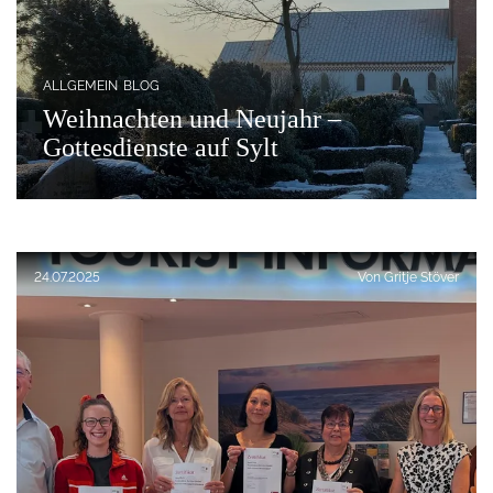
ALLGEMEIN
BLOG
Weihnachten und Neujahr –
Gottesdienste auf Sylt
Veröffentlicht am:
24.07.2025
Von
Gritje Stöver