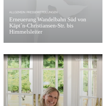
ALLGEMEIN
PRESSEMITTEILUNGEN
Erneuerung Wandelbahn Süd von
Käpt´n-Christiansen-Str. bis
Himmelsleiter
Veröffentlicht am:
18.11.2025
Von
marladuemer