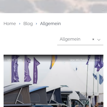
Home
Blog
Allgemein
Allgemein
×
Veröffentlicht am:
12.05.2026
Von
Michaela Franzen