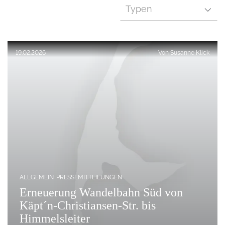
Typen
Veröffentlicht am:
19.02.2026
Von
Susanne Klick
ALLGEMEIN
PRESSEMITTEILUNGEN
Erneuerung Wandelbahn Süd von
Käpt´n-Christiansen-Str. bis
Himmelsleiter