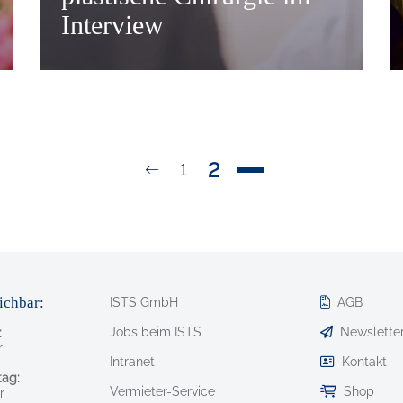
Interview
S
Seite
2
Zurück
Seite
1
ichbar:
ISTS GmbH
AGB
Jobs beim ISTS
Newslette
:
r
Intranet
Kontakt
ag:
Vermieter-Service
Shop
r