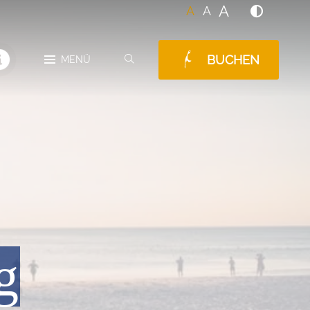
A
A
A
BUCHEN
SUCHEN
MENÜ
MELDUNGEN
g