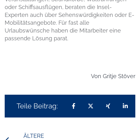
oder Schiffsausflügen, beraten die Insel-
Experten auch über Sehenswürdigkeiten oder E-
Mobilitätsangebote. Für fast alle
Urlaubswünsche haben die Mitarbeiter eine
passende Lösung parat.
Von
Gritje Stöver
Teile Beitrag:
Teilen auf Facebook
Teilen auf X
Teilen auf 
Teil
ÄLTERE