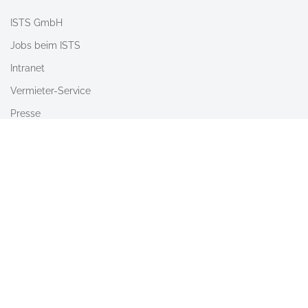
ISTS GmbH
Jobs beim ISTS
Intranet
Vermieter-Service
Presse
Nach Oben
Barrierefreiheit
AGB
Newsletter
Kontakt