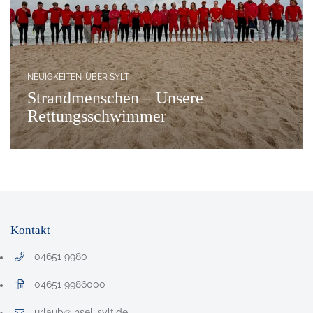
NEUIGKEITEN
ÜBER SYLT
Strandmenschen – Unsere
Rettungsschwimmer
Kontakt
04651 9980
Telefonnummer: 0 4 6 5 1 9 9 8 0
04651 9986000
Faxnummer: 0 4 6 5 1 9 9 8 6 0 0 0
urlaub@insel-sylt.de