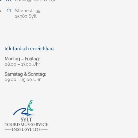
E-Mail Adresse: urlaub@insel-sylt.de
Adresse:
Strandstr. 35
, 2 5 9 8 0
25980
Sylt
telefonisch erreichbar:
Montag – Freitag:
08.00 – 17.00 Uhr
Samstag & Sonntag:
09.00 – 15.00 Uhr