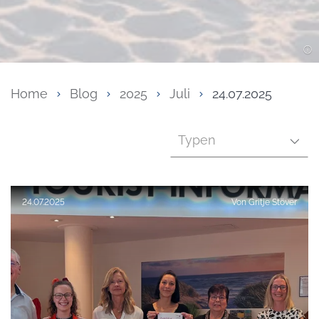
Home
Blog
2025
Juli
24.07.2025
Typen
Veröffentlicht am:
24.07.2025
Von
Gritje Stöver