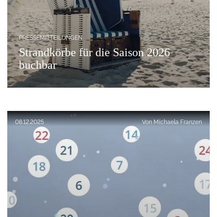
PRESSEMITTEILUNGEN
Strandkörbe für die Saison 2026
buchbar
Veröffentlicht am:
08.12.2025
Von
Michaela Franzen