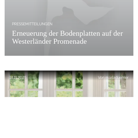
PRESSEMITTEILUNGEN
Erneuerung der Bodenplatten auf der
Westerländer Promenade
Veröffentlicht am:
18.11.2025
Von
marladuemer
Nach Oben