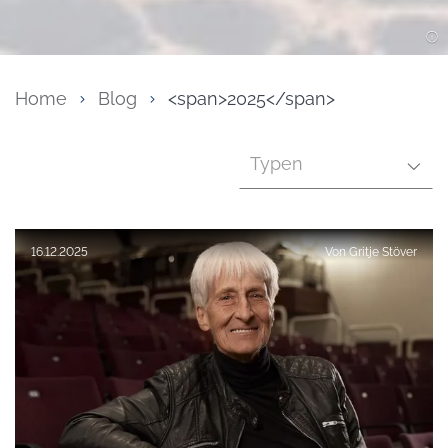
Home
Blog
<span>2025</span>
Typen
Veröffentlicht am:
16.12.2025
Von
Gritje Stöver