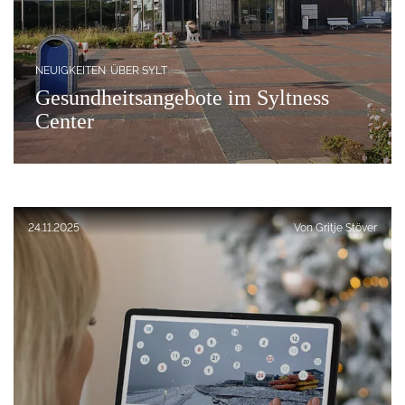
NEUIGKEITEN
ÜBER SYLT
Gesundheitsangebote im Syltness
Center
Veröffentlicht am:
24.11.2025
Von
Gritje Stöver