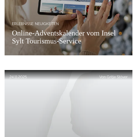
ERLEBNISSE
NEUIGKEITEN
Online-Adventskalender vom Insel
Sylt Tourismus-Service
Veröffentlicht am:
24.11.2025
Von
Gritje Stöver