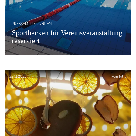
PRESSEMITTEILUNGEN
Sportbecken für Vereinsveranstaltung
reserviert
Veröffentlicht am:
28.11.2025
Von
lotta