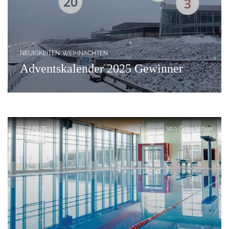
NEUIGKEITEN
WEIHNACHTEN
Adventskalender 2025 Gewinner
Veröffentlicht am:
02.12.2025
Von
Gritje Stöver