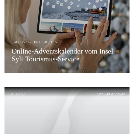
ERLEBNISSE
NEUIGKEITEN
Online-Adventskalender vom Insel
Sylt Tourismus-Service
Veröffentlicht am:
24.11.2025
Von
Gritje Stöver