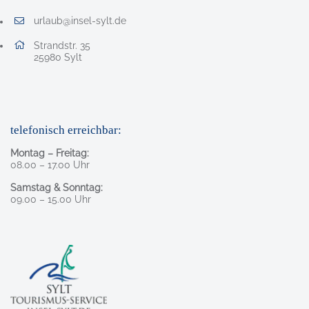
urlaub@insel-sylt.de
E-Mail Adresse: urlaub@insel-sylt.de
Adresse:
Strandstr. 35
, 2 5 9 8 0
25980
Sylt
telefonisch erreichbar:
Montag – Freitag:
08.00 – 17.00 Uhr
Samstag & Sonntag:
09.00 – 15.00 Uhr