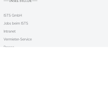
ISTS GmbH
Jobs beim ISTS
Intranet
Vermieter-Service
Presse
Nach Oben
Barrierefreiheit
AGB
Newsletter