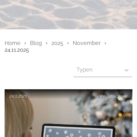
Home
Blog
2025
November
24.11.2025
Typen
Veröffentlicht am:
24.11.2025
Von
Gritje Stöver