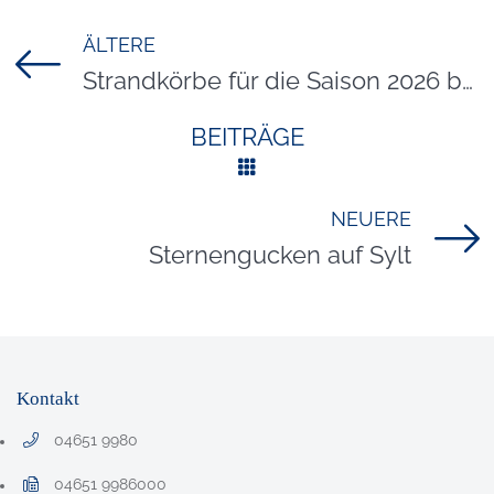
ÄLTERE
Titel für Beitrag
Strandkörbe für die Saison 2026 buchbar
BEITRÄGE
NEUERE
Titel für Beitrag
Sternengucken auf Sylt
Kontakt
04651 9980
Telefonnummer: 0 4 6 5 1 9 9 8 0
04651 9986000
Faxnummer: 0 4 6 5 1 9 9 8 6 0 0 0