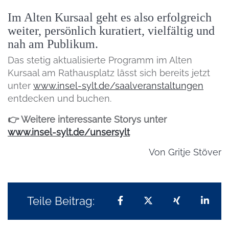
Im Alten Kursaal geht es also erfolgreich
weiter, persönlich kuratiert, vielfältig und
nah am Publikum.
Das stetig aktualisierte Programm im Alten
Kursaal am Rathausplatz lässt sich bereits jetzt
unter
www.insel-sylt.de/saalveranstaltungen
entdecken und buchen.
👉 Weitere interessante Storys unter
www.insel-sylt.de/unsersylt
Von
Gritje Stöver
Teile Beitrag:
Teilen auf Facebook
Teilen auf X
Teilen auf 
Teil