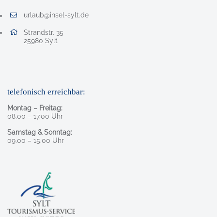
urlaub@insel-sylt.de
E-Mail Adresse: urlaub@insel-sylt.de
Adresse:
Strandstr. 35
, 2 5 9 8 0
25980
Sylt
telefonisch erreichbar:
Montag – Freitag:
08.00 – 17.00 Uhr
Samstag & Sonntag:
09.00 – 15.00 Uhr