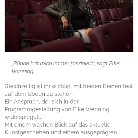
„Bühne hat mich immer fasziniert“, sagt Elke
Wenning.
Gleichzeitig ist ihr wichtig, mit beiden Beinen fest
auf dem Boden zu stehen.
Ein Anspruch, der sich in der
Programmgestaltung von Elke Wenning
widerspiegelt.
Mit einem wachen Blick auf das aktuelle
Kunstgeschehen und einem ausgeprägten