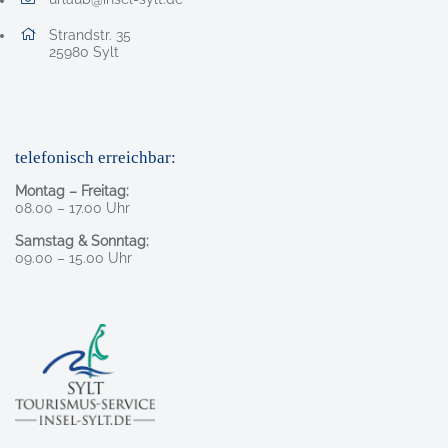
E-Mail Adresse: urlaub@insel-sylt.de
Adresse:
Strandstr. 35
, 2 5 9 8 0
25980
Sylt
telefonisch erreichbar:
Montag – Freitag:
08.00 – 17.00 Uhr
Samstag & Sonntag:
09.00 – 15.00 Uhr