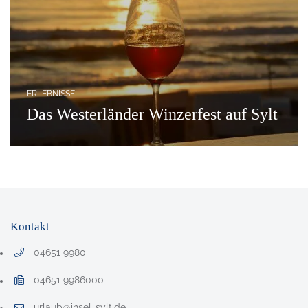
ERLEBNISSE
Das Westerländer Winzerfest auf Sylt
Winzerfest auf Sylt beim Sonnenuntergang
Kontakt
04651 9980
Telefonnummer: 0 4 6 5 1 9 9 8 0
04651 9986000
Faxnummer: 0 4 6 5 1 9 9 8 6 0 0 0
urlaub@insel-sylt.de