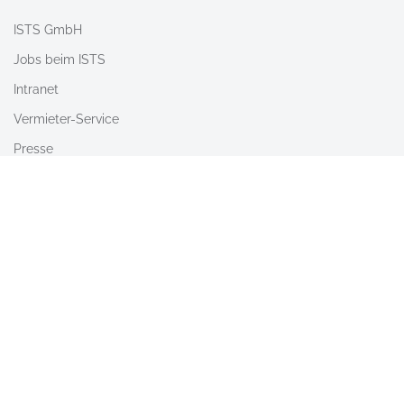
ISTS GmbH
Jobs beim ISTS
Intranet
Vermieter-Service
Presse
Nach Oben
Barrierefreiheit
AGB
Newsletter
Kontakt