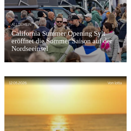
ALLGEMEIN
California Summer Opening Sylt
eröffnet die Sommer Saison auf der
Nordseeinsel
Veröffentlicht am:
12.05.2026
Von
lotta