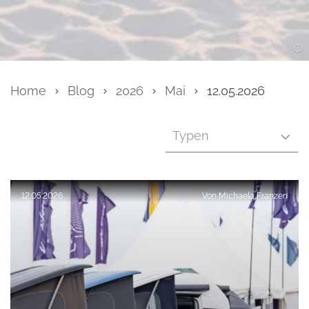
Home
Blog
2026
Mai
12.05.2026
Typen
Veröffentlicht am:
12.05.2026
Von
Michaela Franzen