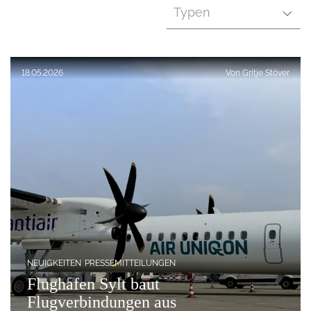
Typen
Veröffentlicht am:
18.05.2026
Von
Gritje Stöver
NEUIGKEITEN
PRESSEMITTEILUNGEN
Flughafen Sylt baut
Flugverbindungen aus