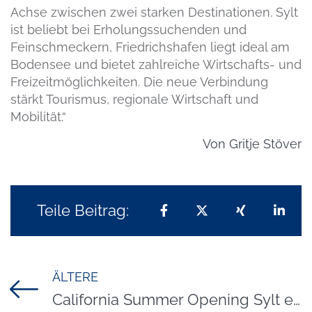
Achse zwischen zwei starken Destinationen. Sylt
ist beliebt bei Erholungssuchenden und
Feinschmeckern, Friedrichshafen liegt ideal am
Bodensee und bietet zahlreiche Wirtschafts- und
Freizeitmöglichkeiten. Die neue Verbindung
stärkt Tourismus, regionale Wirtschaft und
Mobilität.“
Von
Gritje Stöver
Teile Beitrag:
Teilen auf Facebook
Teilen auf X
Teilen auf 
Teil
ÄLTERE
Titel für Beitrag
California Summer Opening Sylt eröffnet die Sommer Saison auf der Nordseeinsel