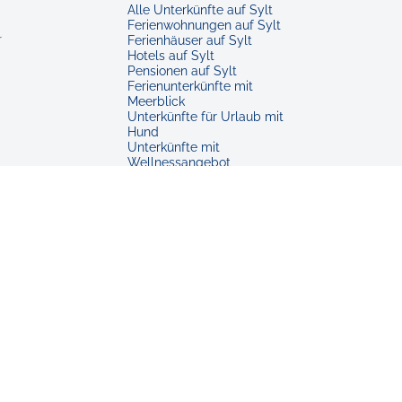
Alle Unterkünfte auf Sylt
Ferienwohnungen auf Sylt
r
Ferienhäuser auf Sylt
Hotels auf Sylt
Pensionen auf Sylt
Ferienunterkünfte mit
Meerblick
Unterkünfte für Urlaub mit
Hund
Unterkünfte mit
Wellnessangebot
Unterkünfte für Familien
Barrierearme Unterkünfte
Unterkünfte in Westerland
Ferienwohnungen in
Westerland
Unterkünfte in Kampen
Unterkünfte in Keitum
Unterkünfte in Hörnum
Unterkünfte in Rantum
Unterkünfte in Morsum
Unterkünfte in Tinnum
Unterkünfte in Archsum
Unterkünfte in Munkmarsch