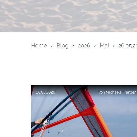
Home
Blog
2026
Mai
26.05.2
Veröffentlicht am:
26.05.2026
Von
Michaela Franzen