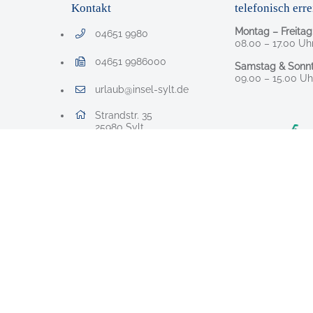
Kontakt
telefonisch erre
Montag – Freitag
04651 9980
Telefonnummer: 0 4 6 5 1 9 9 8 0
08.00 – 17.00 Uh
04651 9986000
Samstag & Sonnt
Faxnummer: 0 4 6 5 1 9 9 8 6 0 0 0
09.00 – 15.00 Uh
urlaub@insel-sylt.de
E-Mail Adresse: urlaub@insel-sylt.de
Adresse:
Strandstr. 35
, 2 5 9 8 0
25980
Sylt
Nach Oben