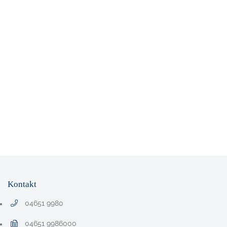
Kontakt
04651 9980
Telefonnummer: 0 4 6 5 1 9 9 8 0
04651 9986000
Faxnummer: 0 4 6 5 1 9 9 8 6 0 0 0