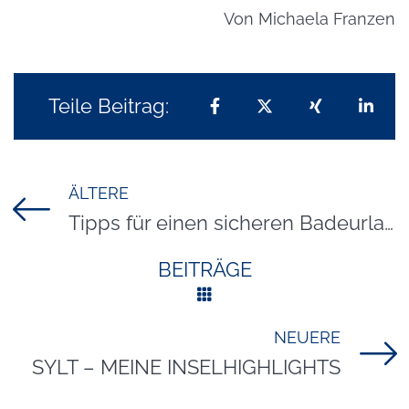
Von
Michaela Franzen
Teile Beitrag:
Teilen auf Facebook
Teilen auf X
Teilen auf 
Teil
ÄLTERE
Titel für Beitrag
Tipps für einen sicheren Badeurlaub auf Sylt
BEITRÄGE
NEUERE
Titel für Beitrag
SYLT – MEINE INSELHIGHLIGHTS