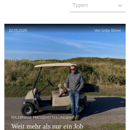
Typen
Veröffentlicht am:
22.05.2026
Von
Gritje Stöver
ERLEBNISSE
PRESSEMITTEILUNGEN
Weit mehr als nur ein Job