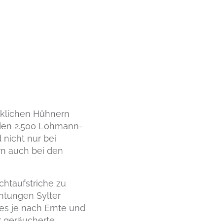
cklichen Hühnern
 den 2.500 Lohmann-
 nicht nur bei
rn auch bei den
chtaufstriche zu
htungen Sylter
es je nach Ernte und
r geräucherte