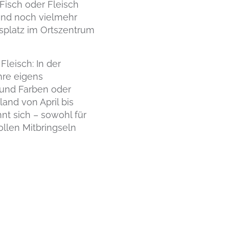
Fisch oder Fleisch
 und noch vielmehr
usplatz im Ortszentrum
leisch: In der
hre eigens
 und Farben oder
and von April bis
nt sich – sowohl für
ollen Mitbringseln