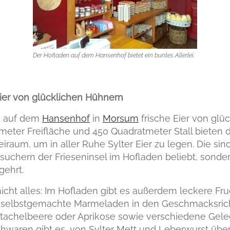
Der Hofladen auf dem Hansenhof bietet ein buntes Allerlei.
ier von glücklichen Hühnern
n auf dem
Hansenhof
in
Morsum
frische Eier von glü
tmeter Freifläche und 450 Quadratmeter Stall bieten
aum, um in aller Ruhe Sylter Eier zu legen. Die sind
uchern der Frieseninsel im Hofladen beliebt, sonde
gehrt.
 nicht alles: Im Hofladen gibt es außerdem leckere Fru
l selbstgemachte Marmeladen in den Geschmacksric
tachelbeere oder Aprikose sowie verschiedene Gele
schwaren gibt es, von Sylter Mett und Leberwurst übe