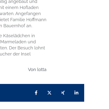
leißig angebaut und
 mit einem Hofladen
rwarten. Angefangen
bietet Familie Hoffmann
n Bauernhof an.
he Käselädchen in
ch Marmeladen und
ten. Der Besuch lohnt
ucher der Insel
Von
lotta
Teilen auf Facebook
Teilen auf X
Teilen auf Xing
Teilen auf Lin