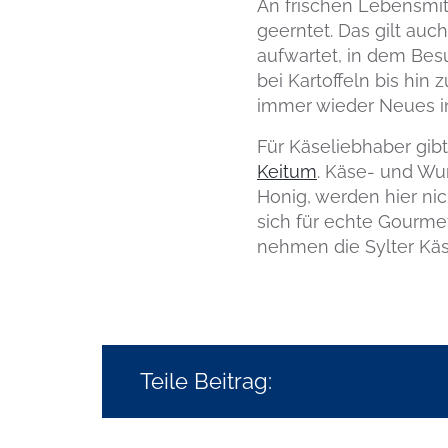
An frischen Lebensmitt
geerntet. Das gilt au
aufwartet, in dem Bes
bei Kartoffeln bis hin
immer wieder Neues i
Für Käseliebhaber gib
Keitum
. Käse- und Wu
Honig, werden hier ni
sich für echte Gourmet
nehmen die Sylter Käs
Teile Beitrag: