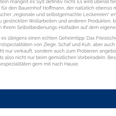
eln mangelt es Sylt definitiv nicht. Es wird überall f
ch für den Bauernhof Hoffmann, der natürlich ebenso
ucher „regionale und selbstgemachte Leckereien“ e
 zu gestrickten Wollarbeiten und anderen Produkten, 
n Ihrem Selbstbedienungs-Holfaden auf dem eigene
t es übrigens einen echten Geheimtipp: Das Friesisc
rstspezialitäten von Ziege, Schaf und Kuh, aber au
cht nur verkauft, sondern auch zum Probieren angebo
s also nicht nur beim gemütlichen Vorbeiradeln. Bes
espezialitäten gern mit nach Hause.