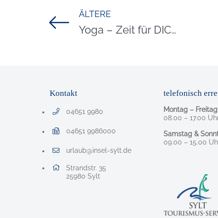
ÄLTERE
Titel für Beitrag
Yoga – Zeit für DICH
Kontakt
telefonisch erre
Montag – Freitag
04651 9980
Telefonnummer: 0 4 6 5 1 9 9 8 0
08.00 – 17.00 Uh
04651 9986000
Samstag & Sonnt
Faxnummer: 0 4 6 5 1 9 9 8 6 0 0 0
09.00 – 15.00 Uh
urlaub@insel-sylt.de
E-Mail Adresse: urlaub@insel-sylt.de
Adresse:
Strandstr. 35
, 2 5 9 8 0
25980
Sylt