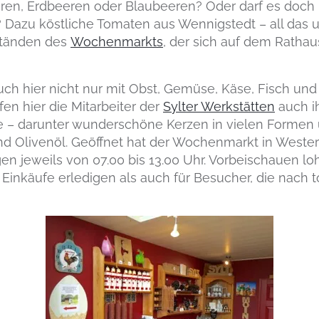
ren, Erdbeeren oder Blaubeeren? Oder darf es doch 
? Dazu köstliche Tomaten aus Wennigstedt – all das
Ständen des
Wochenmarkts
, der sich auf dem Ratha
ch hier nicht nur mit Obst, Gemüse, Käse, Fisch und F
n hier die Mitarbeiter der
Sylter Werkstätten
auch i
e – darunter wunderschöne Kerzen in vielen Formen
d Olivenöl. Geöffnet hat der Wochenmarkt in Westerl
n jeweils von 07.00 bis 13.00 Uhr. Vorbeischauen loh
 Einkäufe erledigen als auch für Besucher, die nach t