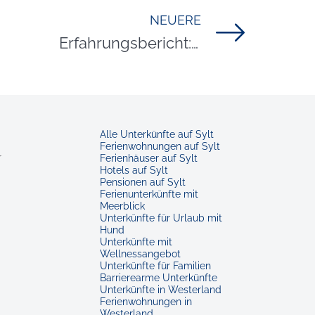
NEUERE
Titel für Beitrag
Erfahrungsbericht: Youksakka Bow & Fun Company
Alle Unterkünfte auf Sylt
Ferienwohnungen auf Sylt
r
Ferienhäuser auf Sylt
Hotels auf Sylt
Pensionen auf Sylt
Ferienunterkünfte mit
Meerblick
Unterkünfte für Urlaub mit
Hund
Unterkünfte mit
Wellnessangebot
Unterkünfte für Familien
Barrierearme Unterkünfte
Unterkünfte in Westerland
Ferienwohnungen in
Westerland