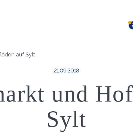
äden auf Sylt
Veröffentlicht am:
21.09.2018
rkt und Hof
Sylt