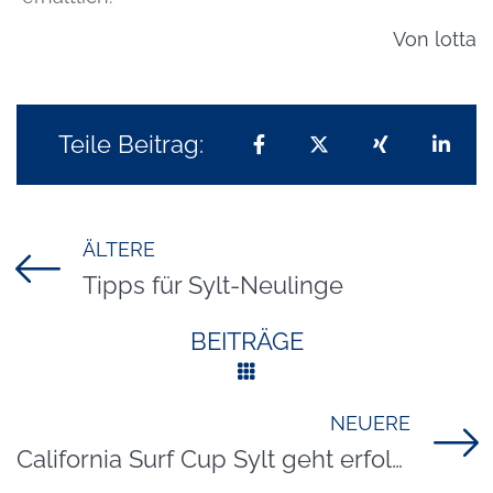
Von
lotta
Teile Beitrag:
Teilen auf Facebook
Teilen auf X
Teilen auf 
Teil
ÄLTERE
Titel für Beitrag
Tipps für Sylt-Neulinge
BEITRÄGE
NEUERE
Titel für Beitrag
California Surf Cup Sylt geht erfolgreich zu Ende