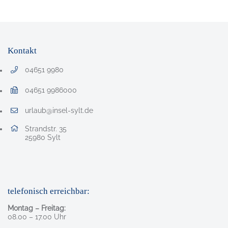
Kontakt
04651 9980
Telefonnummer: 0 4 6 5 1 9 9 8 0
04651 9986000
Faxnummer: 0 4 6 5 1 9 9 8 6 0 0 0
urlaub@insel-sylt.de
E-Mail Adresse: urlaub@insel-sylt.de
Adresse:
Strandstr. 35
, 2 5 9 8 0
25980
Sylt
telefonisch erreichbar:
Montag – Freitag:
08.00 – 17.00 Uhr