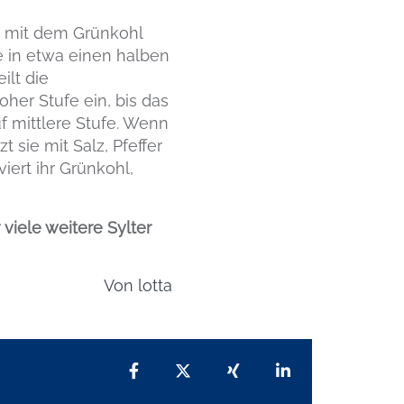
 mit dem Grünkohl
ie in etwa einen halben
ilt die
her Stufe ein, bis das
uf mittlere Stufe. Wenn
 sie mit Salz, Pfeffer
ert ihr Grünkohl,
r viele weitere Sylter
Von
lotta
Teilen auf Facebook
Teilen auf X
Teilen auf Xing
Teilen auf Lin