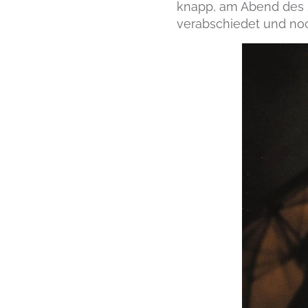
knapp, am Abend des 2
verabschiedet und noc