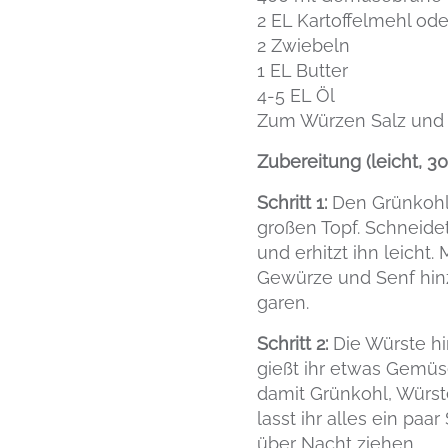
2 EL Kartoffelmehl od
2 Zwiebeln
1 EL Butter
4-5 EL Öl
Zum Würzen Salz und P
Zubereitung (leicht, 3
Schritt 1:
Den Grünkohl 
großen Topf. Schneide
und erhitzt ihn leicht
Gewürze und Senf hinz
garen.
Schritt 2:
Die Würste hi
gießt ihr etwas Gemüs
damit Grünkohl, Würst
lasst ihr alles ein pa
über Nacht ziehen.