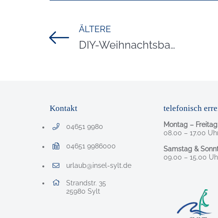
ÄLTERE
Titel für Beitrag
DIY-Weihnachtsbaumschmuck
Kontakt
telefonisch erre
Montag – Freitag
04651 9980
Telefonnummer: 0 4 6 5 1 9 9 8 0
08.00 – 17.00 Uh
04651 9986000
Samstag & Sonnt
Faxnummer: 0 4 6 5 1 9 9 8 6 0 0 0
09.00 – 15.00 Uh
urlaub@insel-sylt.de
E-Mail Adresse: urlaub@insel-sylt.de
Adresse:
Strandstr. 35
, 2 5 9 8 0
25980
Sylt