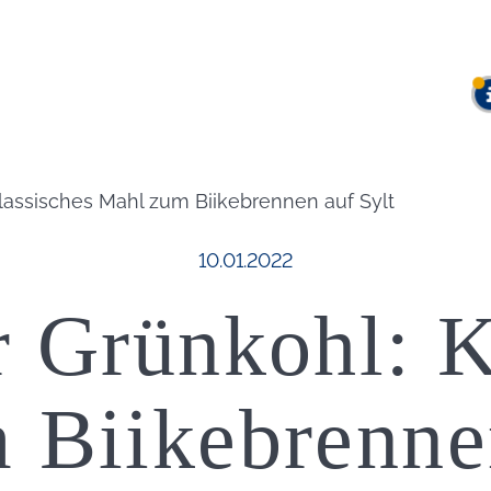
Klassisches Mahl zum Biikebrennen auf Sylt
Veröffentlicht am:
10.01.2022
r Grünkohl: K
 Biikebrennen