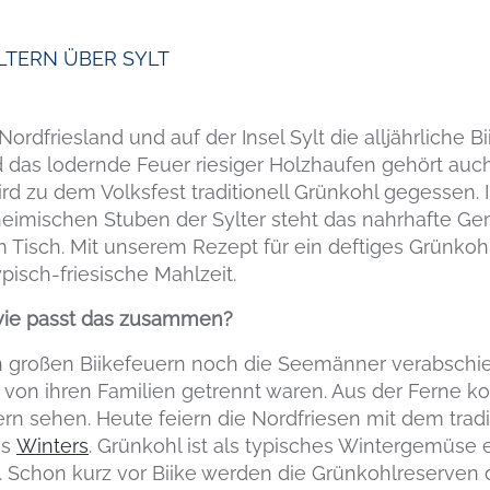
YLTERN
ÜBER SYLT
Nordfriesland und auf der Insel Sylt die alljährliche B
d das lodernde Feuer riesiger Holzhaufen gehört auc
ird zu dem Volksfest traditionell Grünkohl gegessen. I
eimischen Stuben der Sylter steht das nahrhafte 
Tisch. Mit unserem Rezept für ein deftiges Grünkohl
isch-friesische Mahlzeit.
 wie passt das zusammen?
n großen Biikefeuern noch die Seemänner verabschi
von ihren Familien getrennt waren. Aus der Ferne ko
n sehen. Heute feiern die Nordfriesen mit dem tradit
es
Winters
. Grünkohl ist als typisches Wintergemüse e
. Schon kurz vor Biike werden die Grünkohlreserven 