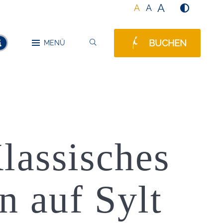
A
A
A
BUCHEN
SUCHEN
MENÜ
MELDUNGEN
lassisches
 auf Sylt