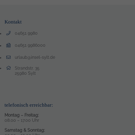
Kontakt
04651 9980
Telefonnummer: 0 4 6 5 1 9 9 8 0
04651 9986000
Faxnummer: 0 4 6 5 1 9 9 8 6 0 0 0
urlaub@insel-sylt.de
E-Mail Adresse: urlaub@insel-sylt.de
Adresse:
Strandstr. 35
, 2 5 9 8 0
25980
Sylt
telefonisch erreichbar:
Montag – Freitag:
08.00 – 17.00 Uhr
Samstag & Sonntag: