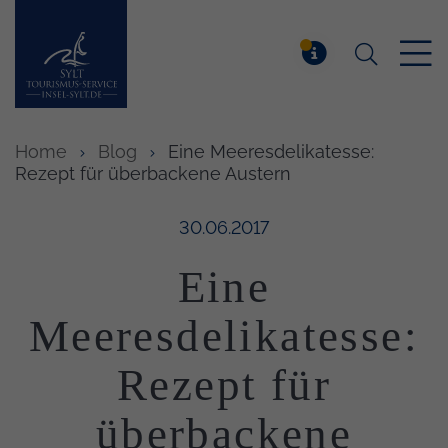
Suchen
Insel Sylt
MELDUNG
Home
Blog
Eine Meeresdelikatesse:
Rezept für überbackene Austern
Veröffentlicht am:
30.06.2017
Eine
Meeresdelikatesse:
Rezept für
überbackene