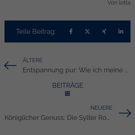
Von
lotta
Teile Beitrag:
Teilen auf Facebook
Teilen auf X
Teilen auf 
Teil
ÄLTERE
Titel für Beitrag
Entspannung pur: Wie ich meine erste Yin Yang Rückenmassage erlebte (Erfahrungsbericht)
BEITRÄGE
NEUERE
Titel für Beitrag
Königlicher Genuss: Die Sylter Royal Austern