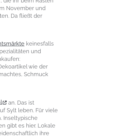
 die ihr beim Rasten
. Im November und
n. Da fließt der
tsmärkte
keinesfalls
Spezialitäten und
nkaufen:
Dekoartikel wie der
gemachtes, Schmuck
l
an. Das ist
f Sylt leben. Für viele
. Inseltypische
gibt es hier. Lokale
idenschaftlich ihre