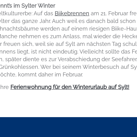
nnt’s im Sylter Winter
eltkulturerbe: Auf das
Biikebrennen
am 21. Februar fre
ylter das ganze Jahr. Auch weil es danach bald schon
hnachtsbäume werden auf einem riesigen Biike-Hau
Manche nehmen es zum Anlass, mal wieder die Hecke
freuen sich, weil sie auf Sylt am nächsten Tag schul
ens liegt, ist nicht eindeutig. Vielleicht sollte das F
n, später diente es zur Verabschiedung der Seefahrer
in Grünkohlessen. Wer bei seinem Winterbesuch auf Syl
möchte, kommt daher im Februar.
 Ihre
Ferienwohnung für den Winterurlaub auf Sylt!