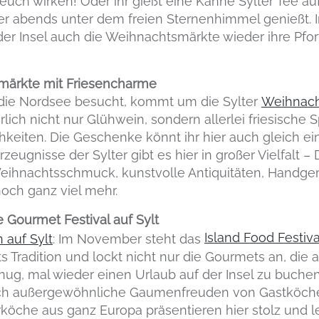
ch wirken! Oder ihr gießt eine Kanne Sylter Tee auf,
der abends unter dem freien Sternenhimmel genießt
r Insel auch die Weihnachtsmärkte wieder ihre Pforte
smärkte mit Friesencharme
ie Nordsee besucht, kommt um die Sylter
Weihnach
rlich nicht nur Glühwein, sondern allerlei friesische 
keiten. Die Geschenke könnt ihr hier auch gleich ei
eugnisse der Sylter gibt es hier in großer Vielfalt – 
Weihnachtsschmuck, kunstvolle Antiquitäten, Hand
och ganz viel mehr.
e Gourmet Festival auf Sylt
Island Food Festiva
n auf Sylt
: Im November steht das
Tradition und lockt nicht nur die Gourmets an, die au
nug, mal wieder einen Urlaub auf der Insel zu buchen
uch außergewöhnliche Gaumenfreuden von Gastköchen 
öche aus ganz Europa präsentieren hier stolz und le