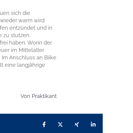
uen sich die
 wieder warm wird.
fen entzündet und in
 zu stutzen.
frei haben. Worin der
euer im Mittelalter
. Im Anschluss an Biike
t eine langjährige
Von
Praktikant
Teilen auf Facebook
Teilen auf X
Teilen auf Xing
Teilen auf Lin