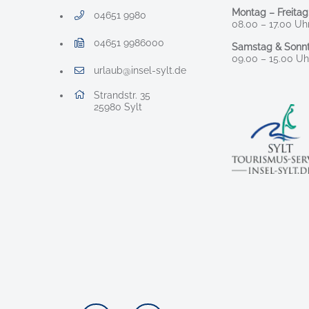
Montag – Freitag
04651 9980
Telefonnummer: 0 4 6 5 1 9 9 8 0
08.00 – 17.00 Uh
04651 9986000
Samstag & Sonnt
Faxnummer: 0 4 6 5 1 9 9 8 6 0 0 0
09.00 – 15.00 Uh
urlaub@insel-sylt.de
E-Mail Adresse: urlaub@insel-sylt.de
Adresse:
Strandstr. 35
, 2 5 9 8 0
25980
Sylt