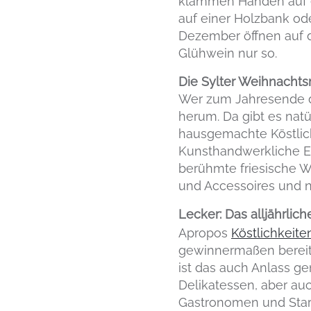
klammen Händen auf eu
auf einer Holzbank o
Dezember öffnen auf de
Glühwein nur so.
Die Sylter Weihnacht
Wer zum Jahresende d
herum. Da gibt es natü
hausgemachte Köstlich
Kunsthandwerkliche Erz
berühmte friesische 
und Accessoires und n
Lecker: Das alljährlich
Apropos
Köstlichkeite
gewinnermaßen bereits 
ist das auch Anlass ge
Delikatessen, aber a
Gastronomen und Stark