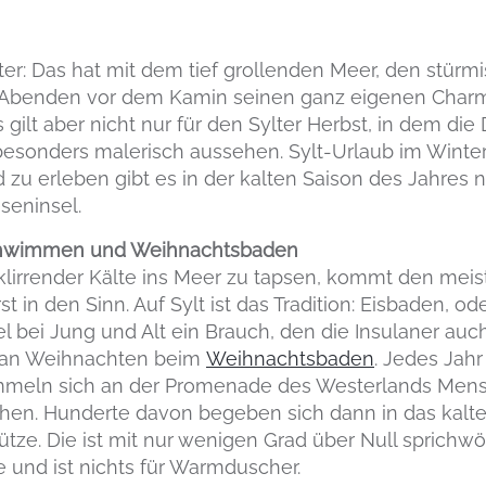
ter: Das hat mit dem tief grollenden Meer, den stü
Abenden vor dem Kamin seinen ganz eigenen Charme,
s gilt aber nicht nur für den Sylter Herbst, in dem d
onders malerisch aussehen. Sylt-Urlaub im Winter? 
 zu erleben gibt es in der kalten Saison des Jahres
eseninsel.
schwimmen und Weihnachtsbaden
i klirrender Kälte ins Meer zu tapsen, kommt den me
st in den Sinn. Auf Sylt ist das Tradition: Eisbaden, 
el bei Jung und Alt ein Brauch, den die Insulaner au
m an Weihnachten beim
Weihnachtsbaden
. Jedes Jah
meln sich an der Promenade des Westerlands Mens
hen. Hunderte davon begeben sich dann in das kalt
tze. Die ist mit nur wenigen Grad über Null sprichwö
e und ist nichts für Warmduscher.