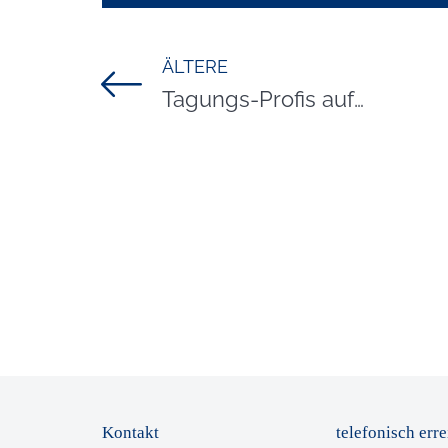
ÄLTERE
Titel für Beitrag
Tagungs-Profis auf Sylt
Kontakt
telefonisch erre