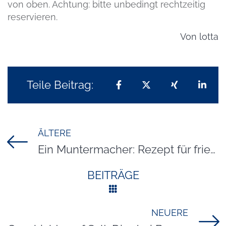
von oben. Achtung: bitte unbedingt rechtzeitig
reservieren.
Von
lotta
Teile Beitrag:
Teilen auf Facebook
Teilen auf X
Teilen auf 
Teil
ÄLTERE
Titel für Beitrag
Ein Muntermacher: Rezept für friesischen Teelikör
BEITRÄGE
NEUERE