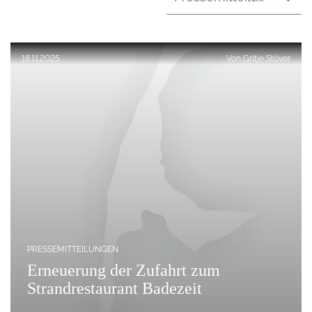
Veröffentlicht am:
18.11.2025
Von
Gritje Stöver
PRESSEMITTEILUNGEN
Erneuerung der Zufahrt zum
Strandrestaurant Badezeit