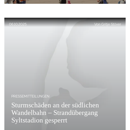
Veröffentlicht am:
06.10.2025
Von
Gritje Stöver
PRESSEMITTEILUNGEN
Sturmschäden an der südlichen
Wandelbahn – Strandübergang
Syltstadion gesperrt