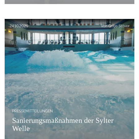
Veröffentlicht am:
24.10.2025
Von
Gritje Stöver
PRESSEMITTEILUNGEN
Sanierungsmaßnahmen der Sylter
Welle