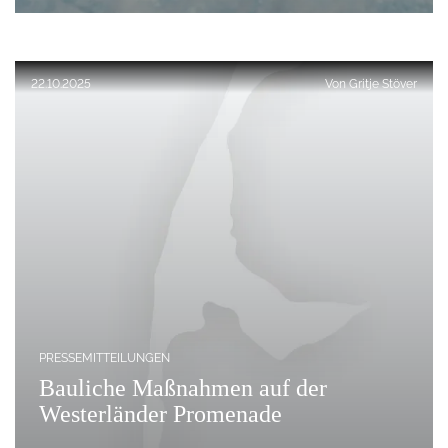
Veröffentlicht am:
22.10.2025
Von
Gritje Stöver
PRESSEMITTEILUNGEN
Bauliche Maßnahmen auf der
Westerländer Promenade