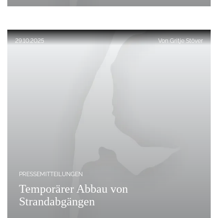
Veröffentlicht am:
29.10.2025
Von
Gritje Stöver
PRESSEMITTEILUNGEN
Temporärer Abbau von
Strandabgängen