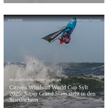
Veröffentlicht am:
23.09.2025
Von
Michaela Franzen
NEUIGKEITEN
PRESSEMITTEILUNGEN
Citroën Windsurf World Cup Sylt
2025: Super Grand Slam steht in den
Startlöchern