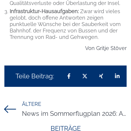
Qualitätsverluste oder Überlastung der Insel.
Infrastruktur-Hausaufgaben:
Zwar wird vieles
gelobt, doch offene Antworten zeigen
punktuelle Wünsche bei der Sauberkeit vom
Bahnhof, der Frequenz von Bussen und der
Trennung von Rad- und Gehwegen.
Von
Gritje Stöver
Teile Beitrag:
Teilen auf Facebook
Teilen auf X
Teilen auf 
Teil
ÄLTERE
Titel für Beitrag
News im Sommerflugplan 2026: Austrian Airlines stockt Flüge zwischen Wien und Sylt auf
BEITRÄGE