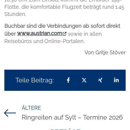
Flotte, die komfortable Flugzeit beträgt rund 1.45
Stunden.
Buchbar sind die Verbindungen ab sofort direkt
www.austrian.com
über
sowie in allen
Reisebüros und Online-Portalen.
Von
Gritje Stöver
Teile Beitrag:
Teilen auf Facebook
Teilen auf X
Teilen auf 
Teil
ÄLTERE
Titel für Beitrag
Ringreiten auf Sylt – Termine 2026