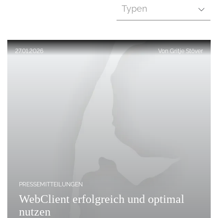
Typen
Veröffentlicht am:
27.01.2026
Von
Gritje Stöver
PRESSEMITTEILUNGEN
WebClient erfolgreich und optimal
nutzen