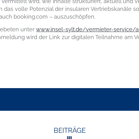
ermittelt wird, wie Inhalte strukturiert, aktuell und 
m das volle Potenzial der insularen Vertriebskanäle
al auch booking.com – auszuschöpfen.
ebeten unter
www.insel-sylt.de/vermieter-service
Anmeldung wird der Link zur digitalen Teilnahme am V
BEITRÄGE