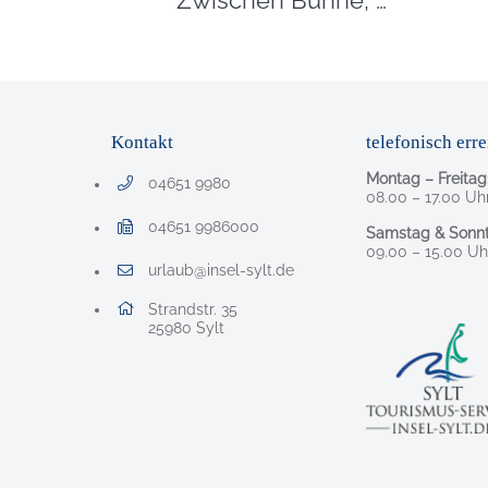
Zwischen Bühne, Kabeln und großen Namen
Kontakt
telefonisch erre
Montag – Freitag
04651 9980
Telefonnummer: 0 4 6 5 1 9 9 8 0
08.00 – 17.00 Uh
04651 9986000
Samstag & Sonnt
Faxnummer: 0 4 6 5 1 9 9 8 6 0 0 0
09.00 – 15.00 Uh
urlaub@insel-sylt.de
E-Mail Adresse: urlaub@insel-sylt.de
Adresse:
Strandstr. 35
, 2 5 9 8 0
25980
Sylt