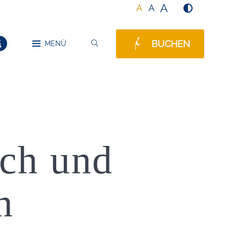
A
A
A
BUCHEN
SUCHEN
MENÜ
MELDUNGEN
ich und
n