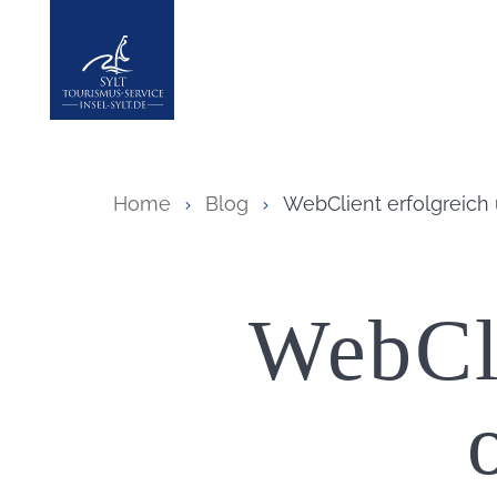
Insel Sylt
Home
Blog
WebClient erfolgreich
WebCli