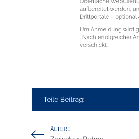
Oberfläche WebClient. V
aufbereitet werden, u
Drittportale – option
Um Anmeldung wird g
. Nach erfolgreicher 
verschickt.
Teile Beitrag:
ÄLTERE
Titel für Beitrag