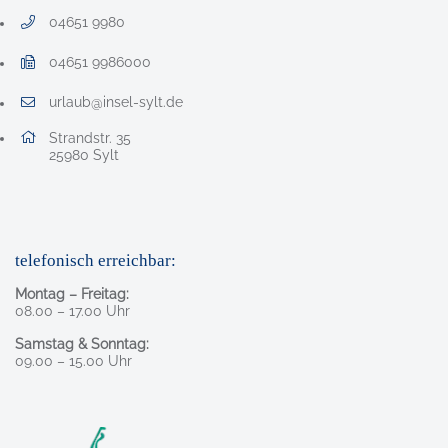
04651 9980
Telefonnummer: 0 4 6 5 1 9 9 8 0
04651 9986000
Faxnummer: 0 4 6 5 1 9 9 8 6 0 0 0
urlaub@insel-sylt.de
E-Mail Adresse: urlaub@insel-sylt.de
Adresse:
Strandstr. 35
, 2 5 9 8 0
25980
Sylt
telefonisch erreichbar:
Montag – Freitag:
08.00 – 17.00 Uhr
Samstag & Sonntag:
09.00 – 15.00 Uhr