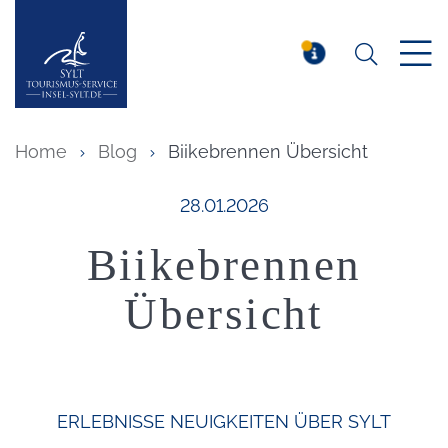
Suchen
Insel Sylt
MELDUNG
Home
Blog
Biikebrennen Übersicht
Veröffentlicht am:
28.01.2026
Biikebrennen
Übersicht
ERLEBNISSE
NEUIGKEITEN
ÜBER SYLT