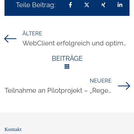
Teile Beitrag:
Teilen auf Facebook
Teilen auf X
Teilen auf 
Teil
ÄLTERE
Titel für Beitrag
WebClient erfolgreich und optimal nutzen
BEITRÄGE
NEUERE
Titel für Beitrag
Teilnahme an Pilotprojekt – „Regenerativer Tourismus – vom Konzept zur Umsetzung“
Kontakt