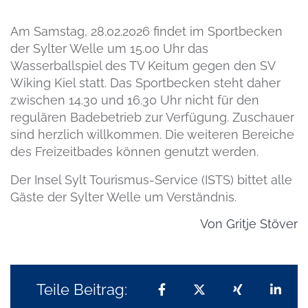
Am Samstag, 28.02.2026 findet im Sportbecken
der Sylter Welle um 15.00 Uhr das
Wasserballspiel des TV Keitum gegen den SV
Wiking Kiel statt. Das Sportbecken steht daher
zwischen 14.30 und 16.30 Uhr nicht für den
regulären Badebetrieb zur Verfügung. Zuschauer
sind herzlich willkommen. Die weiteren Bereiche
des Freizeitbades können genutzt werden.
Der Insel Sylt Tourismus-Service (ISTS) bittet alle
Gäste der Sylter Welle um Verständnis.
Von
Gritje Stöver
Teile Beitrag:
Teilen auf Facebook
Teilen auf X
Teilen auf 
Teil