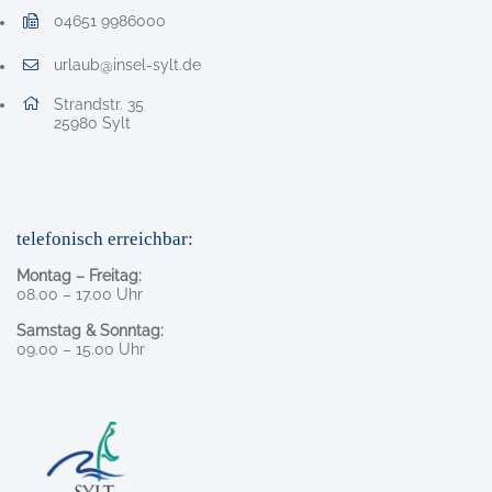
04651 9986000
Faxnummer: 0 4 6 5 1 9 9 8 6 0 0 0
urlaub@insel-sylt.de
E-Mail Adresse: urlaub@insel-sylt.de
Adresse:
Strandstr. 35
, 2 5 9 8 0
25980
Sylt
telefonisch erreichbar:
Montag – Freitag:
08.00 – 17.00 Uhr
Samstag & Sonntag:
09.00 – 15.00 Uhr