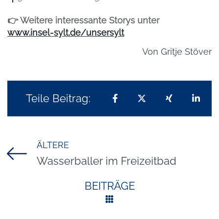
👉 Weitere interessante Storys unter
www.insel-sylt.de/unsersylt
Von
Gritje Stöver
Teile Beitrag:
Teilen auf Facebook
Teilen auf X
Teilen auf 
Teil
ÄLTERE
Titel für Beitrag
Wasserballer im Freizeitbad
BEITRÄGE