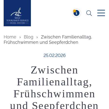
Suchen
Insel Sylt
MELDUNG
Home
Blog
Zwischen Familienalltag,
Frühschwimmen und Seepferdchen
Veröffentlicht am:
25.02.2026
Zwischen
Familienalltag,
Frühschwimmen
und Seepferdchen