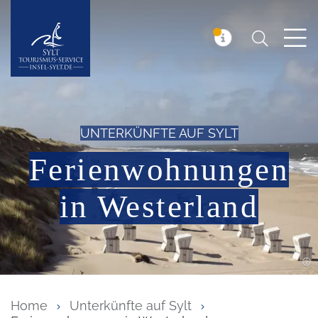
Suchen
Insel Sylt
MELDUNG
UNTERKÜNFTE AUF SYLT
Ferienwohnungen
in Westerland
Home
Unterkünfte auf Sylt