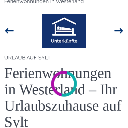
Ferienwohnungen in Westerland
Bild
Einleitung
URLAUB AUF SYLT
Ferienwohnungen
in Westerland – Ihr
Urlaubszuhause auf
Sylt