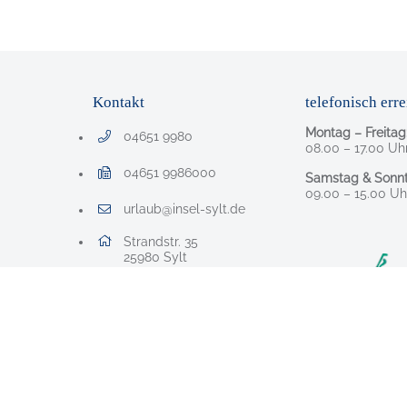
Kontakt
telefonisch erre
Montag – Freitag
04651 9980
Telefonnummer: 0 4 6 5 1 9 9 8 0
08.00 – 17.00 Uh
04651 9986000
Samstag & Sonnt
Faxnummer: 0 4 6 5 1 9 9 8 6 0 0 0
09.00 – 15.00 Uh
urlaub@insel-sylt.de
E-Mail Adresse: urlaub@insel-sylt.de
Adresse:
Strandstr. 35
, 2 5 9 8 0
25980
Sylt
Nach Oben