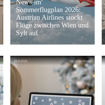
News im
Sommerflugplan 2026:
Austrian Airlines stockt
Flüge zwischen Wien und
Sylt auf
Flugzeug der Austrian Airlines
Veröffentlicht am:
24.11.2025
Von
Gritje Stöver