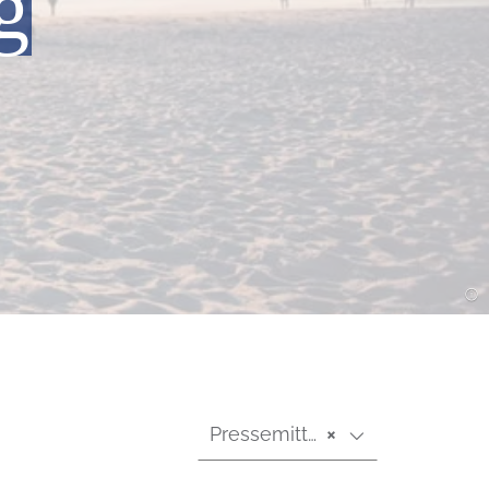
g
Pressemitteilungen
×