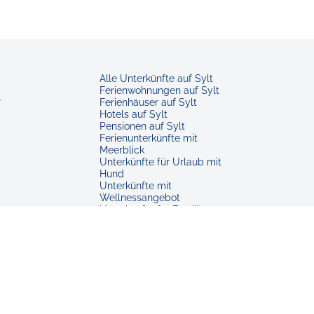
Alle Unterkünfte auf Sylt
Ferienwohnungen auf Sylt
r
Ferienhäuser auf Sylt
Hotels auf Sylt
Pensionen auf Sylt
Ferienunterkünfte mit
Meerblick
Unterkünfte für Urlaub mit
Hund
Unterkünfte mit
Wellnessangebot
Unterkünfte für Familien
Barrierearme Unterkünfte
Unterkünfte in Westerland
Ferienwohnungen in
Westerland
Unterkünfte in Kampen
Unterkünfte in Keitum
Unterkünfte in Hörnum
Unterkünfte in Rantum