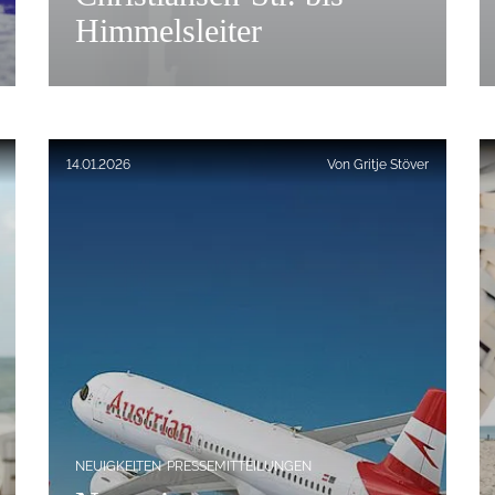
Himmelsleiter
Veröffentlicht am:
14.01.2026
Von
Gritje Stöver
NEUIGKEITEN
PRESSEMITTEILUNGEN