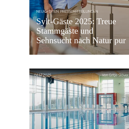
NEUIGKEITEN
PRESSEMITTEILUNGEN
Sylt-Gäste 2025: Treue
Stammgäste und
Sehnsucht nach Natur pur
Veröffentlicht am:
02.12.2025
Von
Gritje Stöver