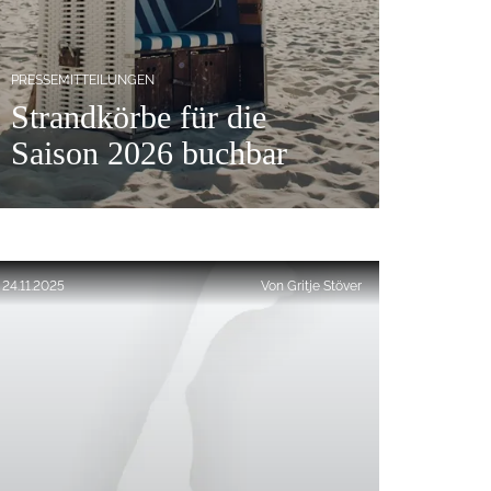
PRESSEMITTEILUNGEN
Strandkörbe für die
Saison 2026 buchbar
Veröffentlicht am:
24.11.2025
Von
Gritje Stöver