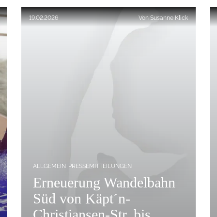
Veröffentlicht am:
19.02.2026
Von
Susanne Klick
ALLGEMEIN
PRESSEMITTEILUNGEN
Erneuerung Wandelbahn
Süd von Käpt´n-
Christiansen-Str. bis