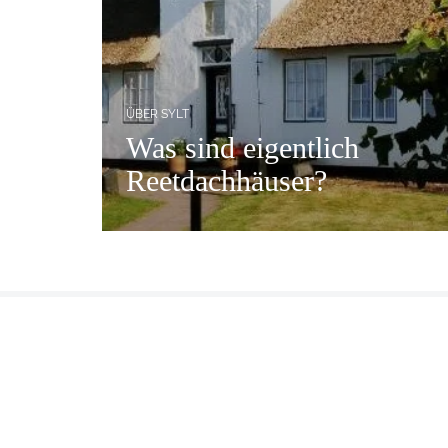
ÜBER SYLT
Was sind eigentlich
Reetdachhäuser?
Keitum Heimatmuseum
Nach Oben
Kontakt
telefonisch erre
Montag – Freitag
04651 9980
Telefonnummer: 0 4 6 5 1 9 9 8 0
08.00 – 17.00 Uh
04651 9986000
Samstag & Sonnt
Faxnummer: 0 4 6 5 1 9 9 8 6 0 0 0
09.00 – 15.00 Uh