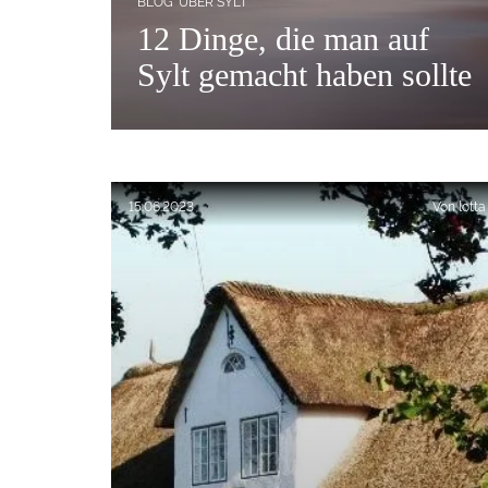
BLOG
ÜBER SYLT
12 Dinge, die man auf
Sylt gemacht haben sollte
Veröffentlicht am:
15.06.2023
Von
lotta