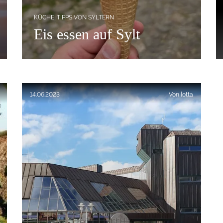
KÜCHE
TIPPS VON SYLTERN
Eis essen auf Sylt
Küchenkate gemischtes Softeis
Veröffentlicht am:
14.06.2023
Von
lotta