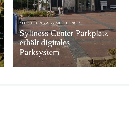
NEUIGKEITEN
PRESSEMITTEILUNGEN
Syltness Center Parkplatz
erhält digitales
Parksystem
ichbar:
ISTS GmbH
AGB
Jobs beim ISTS
Newslette
:
r
Intranet
Kontakt
ag:
Vermieter-Service
Shop
r