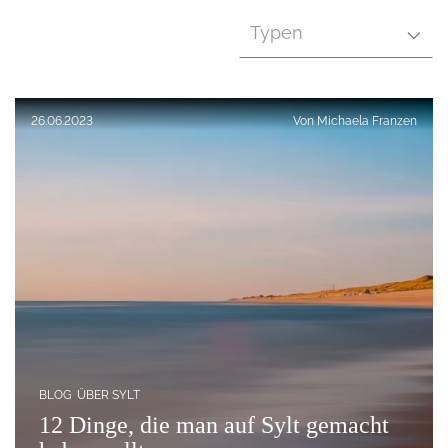
Typen
Veröffentlicht am:
26.06.2023
Von
Michaela Franzen
BLOG
ÜBER SYLT
12 Dinge, die man auf Sylt gemacht