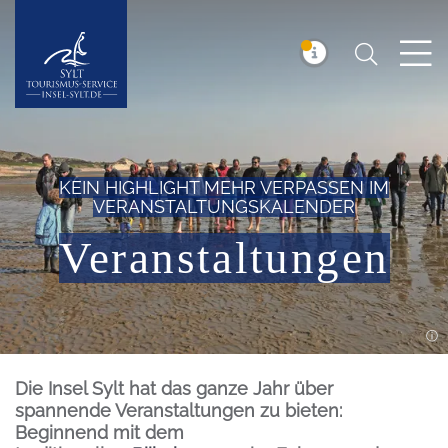
Suchen
Insel Sylt
MELDUNG
KEIN HIGHLIGHT MEHR VERPASSEN IM
VERANSTALTUNGSKALENDER
Veranstaltungen
Einleitung
Die Insel Sylt hat das ganze Jahr über
spannende Veranstaltungen zu bieten:
Beginnend mit dem