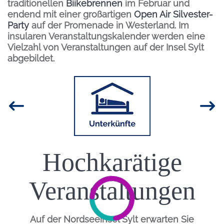
traditionellen
Biikebrennen
im Februar und
endend mit einer großartigen
Open Air Silvester-
Party
auf der Promenade in Westerland. Im
insularen Veranstaltungskalender werden eine
Vielzahl von Veranstaltungen auf der Insel Sylt
abgebildet.
Inhalt
Bild
Hochkarätige
Einleitung
Veranstaltungen
Auf der Nordseeinsel Sylt erwarten Sie