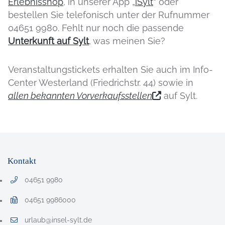
Erlebnisshop
, in unserer App „
iSylt
“ oder
bestellen Sie telefonisch unter der Rufnummer
04651 9980. Fehlt nur noch die passende
Unterkunft auf Sylt
, was meinen Sie?
Veranstaltungstickets erhalten Sie auch im Info-
Center Westerland (Friedrichstr. 44) sowie in
allen bekannten Vorverkaufsstellen
auf Sylt.
Kontakt
04651 9980
Telefonnummer: 0 4 6 5 1 9 9 8 0
04651 9986000
Faxnummer: 0 4 6 5 1 9 9 8 6 0 0 0
urlaub@insel-sylt.de
E-Mail Adresse: urlaub@insel-sylt.de