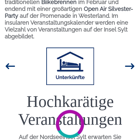
traditionellen
Biikebrennen
im Februar und
endend mit einer großartigen
Open Air Silvester-
Party
auf der Promenade in Westerland. Im
insularen Veranstaltungskalender werden eine
Vielzahl von Veranstaltungen auf der Insel Sylt
abgebildet.
Inhalt
Bild
Hochkarätige
Einleitung
Veranstaltungen
Auf der Nordseeinsel Sylt erwarten Sie