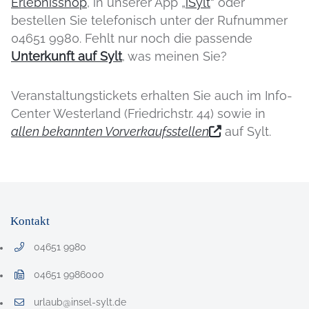
Erlebnisshop
, in unserer App „
iSylt
“ oder
bestellen Sie telefonisch unter der Rufnummer
04651 9980. Fehlt nur noch die passende
Unterkunft auf Sylt
, was meinen Sie?
Veranstaltungstickets erhalten Sie auch im Info-
Center Westerland (Friedrichstr. 44) sowie in
allen bekannten Vorverkaufsstellen
auf Sylt.
Kontakt
04651 9980
Telefonnummer: 0 4 6 5 1 9 9 8 0
04651 9986000
Faxnummer: 0 4 6 5 1 9 9 8 6 0 0 0
urlaub@insel-sylt.de
E-Mail Adresse: urlaub@insel-sylt.de