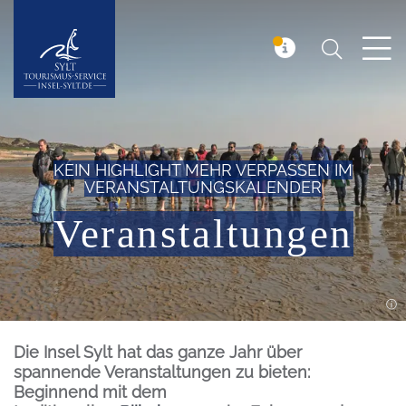
Suchen
Insel Sylt
MELDUNG
KEIN HIGHLIGHT MEHR VERPASSEN IM
VERANSTALTUNGSKALENDER
Veranstaltungen
Einleitung
Die Insel Sylt hat das ganze Jahr über
spannende Veranstaltungen zu bieten:
Beginnend mit dem