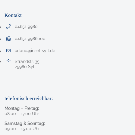
Kontakt
04651 9980
Telefonnummer: 0 4 6 5 1 9 9 8 0
04651 9986000
Faxnummer: 0 4 6 5 1 9 9 8 6 0 0 0
urlaub@insel-sylt.de
E-Mail Adresse: urlaub@insel-sylt.de
Adresse:
Strandstr. 35
, 2 5 9 8 0
25980
Sylt
telefonisch erreichbar:
Montag – Freitag:
08.00 – 17.00 Uhr
Samstag & Sonntag:
09.00 – 15.00 Uhr