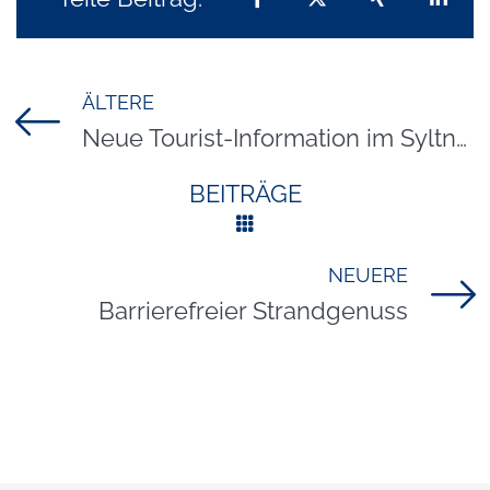
ÄLTERE
Titel für Beitrag
Neue Tourist-Information im Syltness Center
BEITRÄGE
NEUERE
Titel für Beitrag
Barrierefreier Strandgenuss