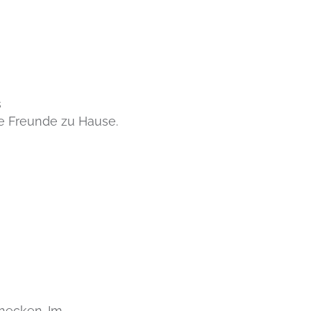
s
le Freunde zu Hause.
necken. Im