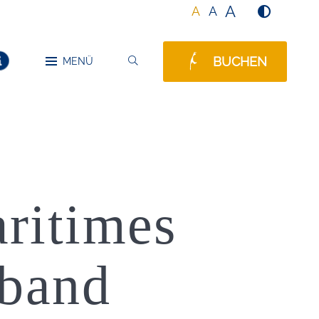
A
A
A
BUCHEN
SUCHEN
MENÜ
MELDUNGEN
aritimes
mband