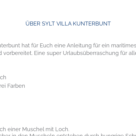
ÜBER SYLT
VILLA KUNTERBUNT
terbunt hat für Euch eine Anleitung für ein maritime
vorbereitet. Eine super Urlaubsüberraschung für al
och
rei Farben
ch einer Muschel mit Loch.
cher in den Muscheln entstehen durch hungrige Sch