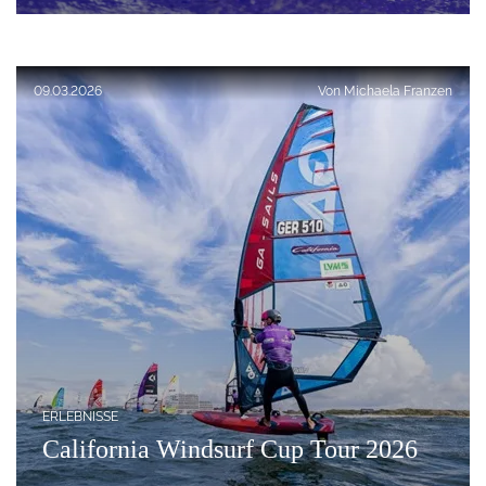
Veröffentlicht am:
09.03.2026
Von
Michaela Franzen
ERLEBNISSE
California Windsurf Cup Tour 2026