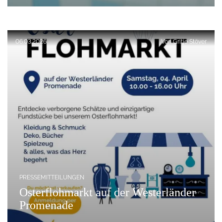
Veröffentlicht am:
06.03.2026
Von
Gritje Stöver
PRESSEMITTEILUNGEN
Osterflohmarkt auf der Westerländer
Promenade