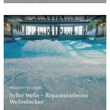
Veröffentlicht am:
13.04.2026
Von
Gritje Stöver
PRESSEMITTEILUNGEN
Sylter Welle – Reparaturarbeiten
Wellenbecken