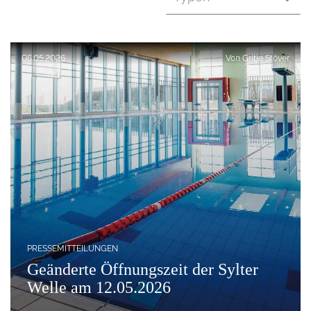
Veröffentlicht am:
06.05.2026
Von
Gritje Stöver
PRESSEMITTEILUNGEN
Geänderte Öffnungszeit der Sylter
Welle am 12.05.2026