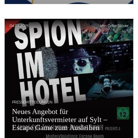
Veröffentlicht am:
04.03.2026
Von
Gritje Stöver
PRESSEMITTEILUNGEN
Neues Angebot für
Unterkunftsvermieter auf Sylt –
Escape Game zum Ausleihen