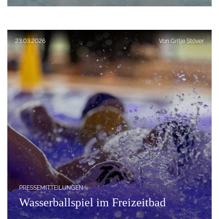
Veröffentlicht am:
23.03.2026
Von
Gritje Stöver
PRESSEMITTEILUNGEN
Wasserballspiel im Freizeitbad