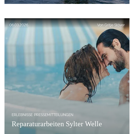
Veröffentlicht am:
06.03.2026
Von
Gritje Stöver
ERLEBNISSE
PRESSEMITTEILUNGEN
Reparaturarbeiten Sylter Welle