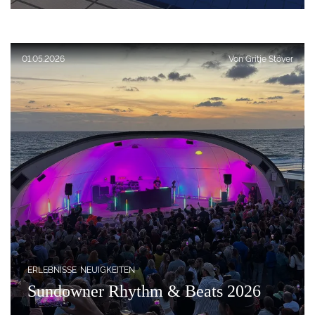
Veröffentlicht am:
01.05.2026
Von
Gritje Stöver
ERLEBNISSE
NEUIGKEITEN
Sundowner Rhythm & Beats 2026