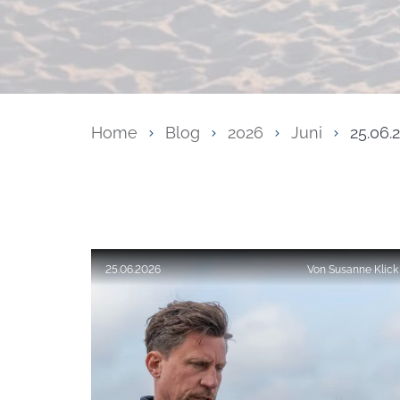
Home
Blog
2026
Juni
25.06.
Veröffentlicht am:
25.06.2026
Von
Susanne Klick