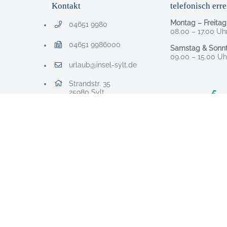
Kontakt
telefonisch erre
Montag – Freitag
04651 9980
Telefonnummer: 0 4 6 5 1 9 9 8 0
08.00 – 17.00 Uh
04651 9986000
Samstag & Sonnt
Faxnummer: 0 4 6 5 1 9 9 8 6 0 0 0
09.00 – 15.00 Uh
urlaub@insel-sylt.de
E-Mail Adresse: urlaub@insel-sylt.de
Adresse:
Strandstr. 35
, 2 5 9 8 0
25980
Sylt
Nach Oben