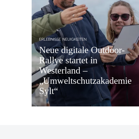
ERLEBNISSE
NEUIGKEITEN
Neue digitale Outdoor-
Rallye startet in
Westerland –
„Umweltschutzakademie
Sylt“