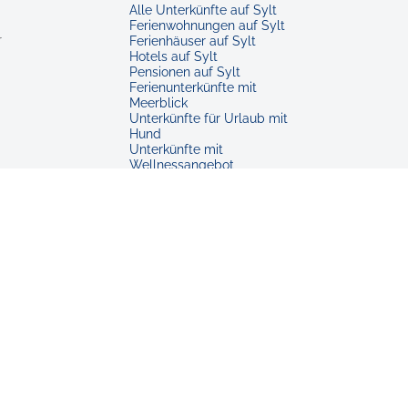
Alle Unterkünfte auf Sylt
Ferienwohnungen auf Sylt
r
Ferienhäuser auf Sylt
Hotels auf Sylt
Pensionen auf Sylt
Ferienunterkünfte mit
Meerblick
Unterkünfte für Urlaub mit
Hund
Unterkünfte mit
Wellnessangebot
Unterkünfte für Familien
Barrierearme Unterkünfte
Unterkünfte in Westerland
Ferienwohnungen in
Westerland
Unterkünfte in Kampen
Unterkünfte in Keitum
Unterkünfte in Hörnum
Unterkünfte in Rantum
Unterkünfte in Morsum
Unterkünfte in Tinnum
Unterkünfte in Archsum
Unterkünfte in Munkmarsch