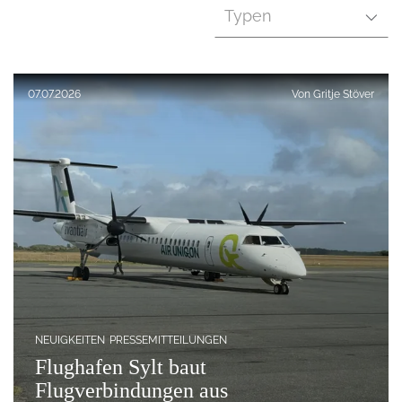
Typen
Veröffentlicht am:
07.07.2026
Von
Gritje Stöver
NEUIGKEITEN
PRESSEMITTEILUNGEN
Flughafen Sylt baut
Flugverbindungen aus